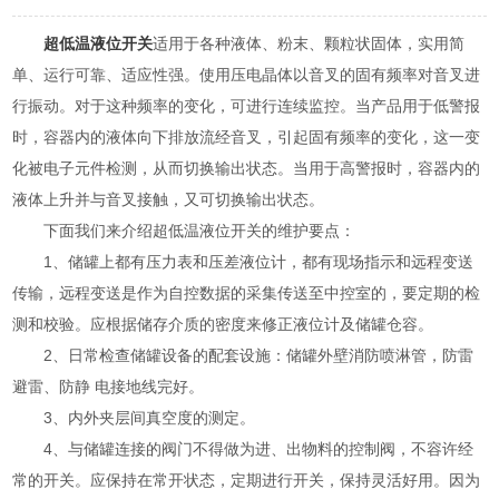
超低温液位开关
适用于各种液体、粉末、颗粒状固体，实用简
单、运行可靠、适应性强。使用压电晶体以音叉的固有频率对音叉进
行振动。对于这种频率的变化，可进行连续监控。当产品用于低警报
时，容器内的液体向下排放流经音叉，引起固有频率的变化，这一变
化被电子元件检测，从而切换输出状态。当用于高警报时，容器内的
液体上升并与音叉接触，又可切换输出状态。
下面我们来介绍超低温液位开关的维护要点：
1、储罐上都有压力表和压差液位计，都有现场指示和远程变送
传输，远程变送是作为自控数据的采集传送至中控室的，要定期的检
测和校验。应根据储存介质的密度来修正液位计及储罐仓容。
2、日常检查储罐设备的配套设施：储罐外壁消防喷淋管，防雷
避雷、防静 电接地线完好。
3、内外夹层间真空度的测定。
4、与储罐连接的阀门不得做为进、出物料的控制阀，不容许经
常的开关。应保持在常开状态，定期进行开关，保持灵活好用。因为