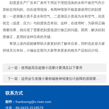
刻度是生产厂在本厂条件下用近于理想流体的水和干燥空气作介
质标定得到的。但在使用现场，有两种情形不能直接使用它的刻度
值：一是测量介质不是水和空气，二是测且介质虽为水和空气，但其
状态（温度．压力）与刻度状态有别。这样，在使用时，为获得正确
测量结果，就出现了需要把刻度值进行修正的问题。因而，解决好刻
度修正，是用好这种仪表的关键。
希望上述内容能够帮助大家更好的了解本仪表，同时也欢迎大家
持续关注本站，小编会定期为大家带来更多的相关产品知识介绍。
上一篇：
使用超高压超微小流量计要满足以下要求
下一篇：
这些会引发微小量程磁致伸缩液位计故障的原因要注意避免
联系方式
邮件：
franksong@v-river.com
传真：86-0415-3118579