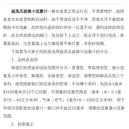
超高压超微小流量计
一般在装置正常运行后，不需要维护，故障
多发生在装置刚刚启动时，由于管道吹洗不干净，而发生浮子被固体
颗粒卡住现象，此时指示器的指针停在一位置不动。遇到这样的情况
时，应关闭其两边的阀门，然后拆下上法兰，取出浮子进行清洗，再
重新装好。注意紧固上法兰螺母要平衡拧紧，并垫好垫圈。
下面要为大家介绍的是选用超高压超微小流量计的方法：
1、品种及选用
根据它的用途和适应范围可分为：普通型、带筋维管型，微小流
量及小外形型、耐腐型、实验室型、保温型、报警型和耐高压型八个
系列。按照国家制订的仪表系列型谱，不论哪个系列，包括从1毫米
到100毫米共12个口径数，可测量的流量范围是：液体（水）0.1毫
升/分～40立方米/时，气体（空气）1毫升/分～1000立方米/时。用于
环保仪器配套的流量计一般口径不超过10毫米，测量的流量属小流量
范围。
2、刻度修正