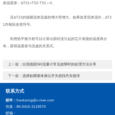
差温度差：ΔT21=TS2-TS1＞0。
且ΔT21的值随流体流速的增大而增大。如果改变流体流向，ΔT2
1亦相应改变符号。
利用热平衡方程可以计算出因对流引起的芯片表面的温度再分
布，获得温度差与流速的关系式。
上一篇：
出现德国SKI流量计常见故障时的处理方法分享
下一篇：
选择粘稠液体液位开关就找丹东德泽
联系方式
邮件：
franksong@v-river.com
传真：86-0415-3118579
邮编：