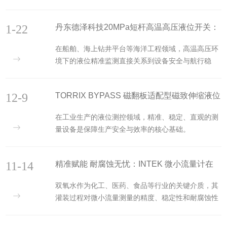
域的关键痛点。传统界位测量仪表往往对介质密度差
液位浮动的浮子内置永磁钢，产生轴向磁场。两种磁
要求较高，面对密度差仅0.06kg/cm³的工况，极易出
场在浮子位置叠加，触发磁致伸缩线产生扭转脉冲，
1-22
丹东德泽科技20MPa短杆高温高压液位开关：
现测量漂移、精度不足、信号不稳等问题，难以满足
脉冲传回传...
精细化生产管控需求。适配该严苛工况的进口磁致伸
船用严苛工况的可靠之选
在船舶、海上钻井平台等海洋工程领域，高温高压环
缩界位计，凭借对小密度差介质的优异适配性、稳定
境下的液位精准监测直接关系到设备安全与航行稳
测量性能，成为这类特殊工况下的优选仪表，为工业
定。丹东德泽科技有限公司作为多家欧美仪表企业的
界位测量提供了可靠的技术解决方案。一、核心测量
中国总代理，引入的船级社认证20MPa短杆高温高压
原理与小密度差适配逻辑该款进口磁致伸缩界位计依
12-9
TORRIX BYPASS 磁翻板适配型磁致伸缩液位
液位开关，成为破解严苛工况监测难题的核心设备。
托成熟的磁...
这款液位开关依托丹麦API公司先进技术研发，传承
计：精准测控的工业利器
在工业生产的液位测控领域，精准、稳定、直观的测
了超声波导波核心原理的优势，无任何活动部件设计
量设备是保障生产安全与效率的核心基础。
从根源上规避了传统设备的磨损、卡滞风险。其工作
TORRIXBYPASS系列磁致伸缩液位计，创新性地实
时通过压电传感器发射脉冲，经金属短杆传导至敏感
现了磁致伸缩核心技术与磁翻板显示的融合，既传承
区域，反射波信号转化为电信号实现液位监测，响应
11-14
精准赋能 耐腐蚀无忧：INTEK 微小流量计在
了磁致伸缩测量的高精度优势，又兼具磁翻板直观可
时间仅1秒，水平...
视化的特点，成为化工、石油、制药、食品等多行业
双氧水灌装中的优势与应用
双氧水作为化工、医药、食品等行业的关键介质，其
液位监测的优选方案。磁致伸缩液位计的核心工作原
灌装过程对微小流量测量的精度、稳定性和耐腐蚀性
理，是利用磁致伸缩效应实现非接触式精准测量。
提出了严苛要求。美国INTEK品牌凭借半个世纪的流
TORRIXBYPASS系列搭载高性能磁致伸缩传感器，
量测量技术积淀，推出的双氧水专用微小流量计，以
当测量杆内的波导丝通以脉冲电流时，会产生环形磁