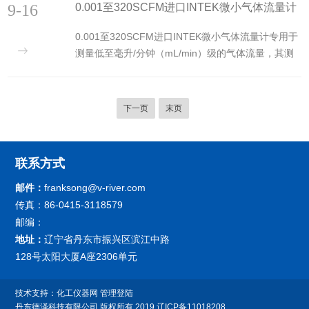
9-16
0.001至320SCFM进口INTEK微小气体流量计
航天级可靠性和行业适配性，成为灌装设备的核心配
场，与浮球内的...
套部件，为各领域精准计量提供解决方案。​INTEK微
各组成部件介绍
0.001至320SCFM进口INTEK微小气体流量计专用于
小流量计的核心优势源于技术创新与严苛品控。采用
测量低至毫升/分钟（mL/min）级的气体流量，其测
专利RHEOTHERM准热式测量技术，通过双电阻温
量精度直接影响实验重复性、工艺稳定性与生命支持
度检测器(RTDs)感知流体温度差，实现超微流量的精
安全。0.001至320SCFM进口INTEK微小气体流量计
准捕捉，液体测量下限低至10cc/天，气体测量...
的性能源于多个精密部件协同，每一部分都为微、
下一页
末页
准、稳而设计。1、流量传感器采用热式（热膜/热
丝）或差压式原理，对微小气流高度敏感。热式传感
器：通过加热元件与温度感应器测量气体带走的热
联系方式
量，计算流速。响应快（毫秒级），无移动部件，适
合洁净气体。差压式传感器：利用层流元...
邮件：
franksong@v-river.com
传真：86-0415-3118579
邮编：
地址：
辽宁省丹东市振兴区滨江中路
128号太阳大厦A座2306单元
技术支持：
化工仪器网
管理登陆
丹东德泽科技有限公司
版权所有 2019
辽ICP备11018208