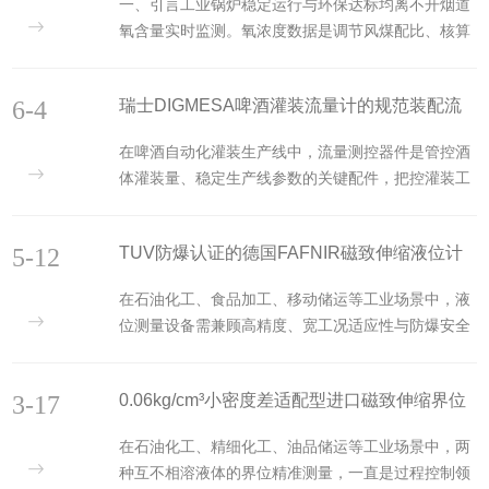
一、引言工业锅炉稳定运行与环保达标均离不开烟道
氧含量实时监测。氧浓度数据是调节风煤配比、核算
锅炉热效率、折算污染物基准排放浓度的核心参数，
传感器的测量稳定性、耐高温能力与信号可靠性，直
6-4
瑞士DIGMESA啤酒灌装流量计的规范装配流
接影响燃烧控制精度与设备运维周期。常规电化学氧
传感器存在耐高温不足、使用寿命较短等局限，传统
程分享
在啤酒自动化灌装生产线中，流量测控器件是管控酒
静态氧化锆探头仅能测算氧相对分压，数据线性度存
体灌装量、稳定生产线参数的关键配件，把控灌装工
在波动。德国LogiDataTech依托多年高温气体检测技
序计量精度。瑞士DIGMESA啤酒灌装流量计依托精
术积累，推出MF420-O-Zr、MF-Oxy系列烟道氧含量
密腔体结构，适配啤酒流水线定量灌装作业。规范落
探测传感器，采用自研动态氧化锆传感单元，...
5-12
TUV防爆认证的德国FAFNIR磁致伸缩液位计
实装配流程，能够稳妥安装瑞士DIGMESA啤酒灌装
流量计，降低后期计量偏差故障。下文详述设备规范
产品解析
在石油化工、食品加工、移动储运等工业场景中，液
安装步骤。1、安装前期核验准备开箱核对仪表型
位测量设备需兼顾高精度、宽工况适应性与防爆安全
号、口径与现场管路规格匹配度，查看表头、腔体、
性能。德国FAFNIR推出的TORRIX系列磁致伸缩液位
密封配件有无磕碰破损。清理灌装管路内部焊渣、杂
计，依托成熟磁致伸缩测量原理与严谨工艺设计，适
质，选定通风干燥、远离电机变频器的安装点位，备
3-17
0.06kg/cm³小密度差适配型进口磁致伸缩界位
配复杂工况下的连续液位监测需求，已成为工业液位
好密封垫圈、扳...
测量的可靠选择。磁致伸缩测量是该系列的核心技术
计技术解析
在石油化工、精细化工、油品储运等工业场景中，两
基础。传感器探棒内部集成磁致伸缩线，工作时传感
种互不相溶液体的界位精准测量，一直是过程控制领
电路沿磁致伸缩线发射电流脉冲，形成环形磁场；随