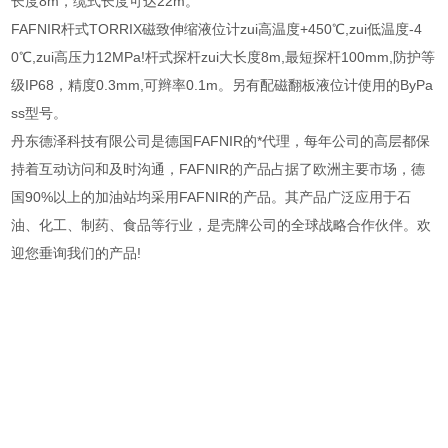
长度8m，缆式长度可达22m。
FAFNIR杆式TORRIX磁致伸缩液位计zui高温度+450℃,zui低温度-4
0℃,zui高压力12MPa!杆式探杆zui大长度8m,最短探杆100mm,防护等
级IP68，精度0.3mm,可辫率0.1m。另有配磁翻板液位计使用的ByPa
ss型号。
丹东德泽科技有限公司是德国FAFNIR的*代理，每年公司的高层都保
持着互动访问和及时沟通，FAFNIR的产品占据了欧洲主要市场，德
国90%以上的加油站均采用FAFNIR的产品。其产品广泛应用于石
油、化工、制药、食品等行业，是壳牌公司的全球战略合作伙伴。欢
迎您垂询我们的产品!