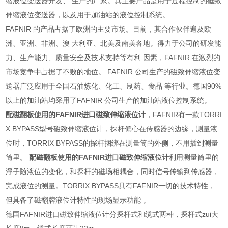
缩液位变送器开发、 生产的厂家。其主要产品是用于过程控制的磁致
伸缩液位变送器，以及用于加油站的液位控制系统。
FAFNIR 的产品占据了欧洲的主要市场。目前，其合作伙伴遍及欧
洲、亚洲、非洲、澳 大利亚、北美及南美各地。得力于公司的研发能
力、生产能力、质量安全及技术支持等有利 因素，FAFNIR 在激烈的
市场竞争中占据了不败的地位。 FAFNIR 公司生产的磁致伸缩液位变
送器广泛应用于全国石油炼化、化工、制药、食品 等行业。德国90%
以上的加油站均采用了FAFNIR 公司生产的加油站液位控制系统。
配磁翻板使用的FAFNIR进口磁致伸缩液位计
，FAFNIR有一款TORRI
X BYPASS型号磁致伸缩液位计，探杆偏心在传感器的边缘，测量液
位时，TORRIX BYPASS的探杆捆绑在测量筒的外侧，不用插到测量
筒里。
配磁翻板使用的FAFNIR进口磁致伸缩液位计
利用测量筒里的
浮子随液位的变化，和探杆的磁场相耦合，同时信号传输到传感器，
完成液位的测量。TORRIX BYPASS具有FAFNIR一切的技术特性，
但具备了磁翻牌液位计特性的现场显示功能 。
德国FAFNIR进口磁致伸缩液位计分探杆式和缆式两种，探杆式zui大