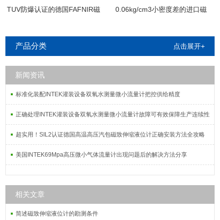
TUV防爆认证的德国FAFNIR磁
0.06kg/cm3小密度差的进口磁
致伸缩液位计
致伸缩界位计
产品分类
点击展开+
新闻资讯
标准化装配INTEK灌装设备双氧水测量微小流量计把控供给精度
正确处理INTEK灌装设备双氧水测量微小流量计故障可有效保障生产连续性
超实用！SIL2认证德国高温高压汽包磁致伸缩液位计正确安装方法全攻略
美国INTEK69Mpa高压微小气体流量计出现问题后的解决方法分享
相关文章
简述磁致伸缩液位计的勘测条件