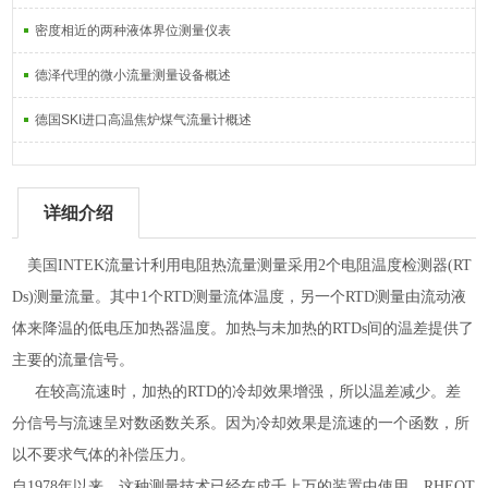
密度相近的两种液体界位测量仪表
德泽代理的微小流量测量设备概述
德国SKI进口高温焦炉煤气流量计概述
详细介绍
美国
INTEK
流量计利用电阻热流量测量采用
2
个电阻温度检测器
(RT
Ds)
测量流量。其中
1
个
RTD
测量流体温度，另一个
RTD
测量由流动液
体来降温的低电压加热器温度。加热与未加热的
RTDs
间的温差提供了
主要的流量信号。
在较高流速时，加热的
RTD
的冷却效果增强，所以温差减少。差
分信号与流速呈对数函数关系。因为冷却效果是流速的一个函数，所
以不要求气体的补偿压力。
自
1978
年以来，这种测量技术已经在成千上万的装置中使用。
RHEOT