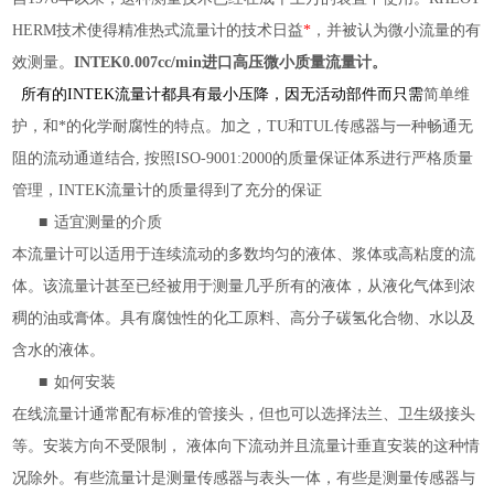
HERM
技术使得精准热式流量计的技术日益
*
，并被认为微小流量的有
效测量。
INTEK0.007cc/min进口高压微小质量流量计
。
所有的
INTEK
流量计都具有最小压降，因无活动部件而只需
简单维
护，和*的化学耐腐性的特点。
加之，
TU
和
TUL
传感器与一种畅通无
阻的流动通道结合
,
按照
ISO-9001:2000
的质量保证体系进行严格质量
管理，
INTEK
流量计的质量得到了充分的保证
■
适宜测量的介质
本流量计可以适用于连续流动的多数均匀的液体、浆体或高粘度的流
体。该流量计甚至已经被用于测量几乎所有的液体，从液化气体到浓
稠的油或膏体。具有腐蚀性的化工原料、高分子碳氢化合物、水以及
含水的液体。
■
如何安装
在线流量计通常配有标准的管接头，但也可以选择法兰、卫生级接头
等。安装方向不受限制， 液体向下流动并且流量计垂直安装的这种情
况除外。有些流量计是测量传感器与表头一体，有些是测量传感器与