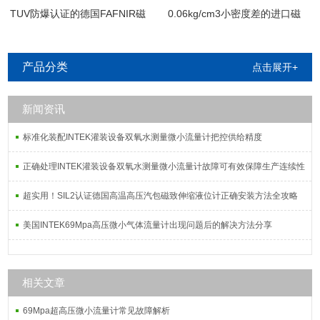
TUV防爆认证的德国FAFNIR磁
0.06kg/cm3小密度差的进口磁
致伸缩液位计
致伸缩界位计
产品分类
点击展开+
新闻资讯
标准化装配INTEK灌装设备双氧水测量微小流量计把控供给精度
正确处理INTEK灌装设备双氧水测量微小流量计故障可有效保障生产连续性
超实用！SIL2认证德国高温高压汽包磁致伸缩液位计正确安装方法全攻略
美国INTEK69Mpa高压微小气体流量计出现问题后的解决方法分享
相关文章
69Mpa超高压微小流量计常见故障解析