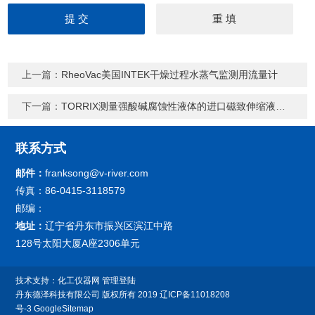
上一篇：
RheoVac美国INTEK干燥过程水蒸气监测用流量计
下一篇：
TORRIX测量强酸碱腐蚀性液体的进口磁致伸缩液位计
联系方式
邮件：
franksong@v-river.com
传真：86-0415-3118579
邮编：
地址：
辽宁省丹东市振兴区滨江中路
128号太阳大厦A座2306单元
技术支持：
化工仪器网
管理登陆
丹东德泽科技有限公司
版权所有 2019
辽ICP备11018208
号-3
GoogleSitemap