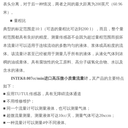
表头分离，对于后一种情况，两者之间的最大距离为
200
英尺（
60.96
米）。
■
量程比
典型的标定范围是
10:1
（可选的量程比可达到
200:1
），而且，整个量
程范围都具有良好的精度。测量传感器不会因为超过量程范围而损坏
本流量计可以适用于连续流动的多数均匀的液体、浆体或高粘度的流
体。该流量计甚至已经被用于测量几乎所有的液体，从液化气体到浓
稠的油或膏体。具有腐蚀性的化工原料、高分子碳氢化合物、水以及
含水的液体。
INTEK0.007cc/min进口高压微小质量流量计
，
其产品的主要特点
如下：
■ 应用
TU/TUL
传感器，具有无障碍流体通道
■ 不用维修维护；
■ 同一个流量计可以测量液体，也可以测量气体；
■ 超微流量测量。测量液体可达
10cc/
天，测量气体可达
20sccm
；
■ 一种流量计可以测量
4
中不同液体。