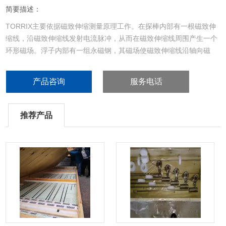
简要描述：
TORRIX主要依据磁致伸缩测量原理工作。在探棒内部有一根磁致伸
缩线，沿磁致伸缩线发射电流脉冲，从而在磁致伸缩线周围产生一个
环形磁场。浮子内部有一组永磁钢，其磁场使磁致伸缩线沿轴向磁
化。两个磁场叠加处会产生一个扭转脉冲。并传达到传感器。德国
FAFNIR进口120bar高压磁致伸缩液位计
产品咨询
服务电话
推荐产品