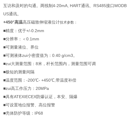
互访和及时的勾通。两线制4-20mA, HART通讯、RS485接口MODB
US通讯。
+450°高温
高压磁致伸缩液位计
技术参数：
■精度：优于+/-0.2mm
■分辨率：＜0.1mm
■可测量液位、界位
■可测液体zui小密度值为：0.40 g/cm3。
■zui大测量范围：8米，杆长范围内，测量范围可调
■极短的测量间隔
■温度范围：-200℃- +450℃,带温度补偿
■zui高工作压力：20MPa
■具有ATEXIECEX防爆认证，本安、隔爆
■可设置地位报警、高位报警
■壳体防护等级：IP68