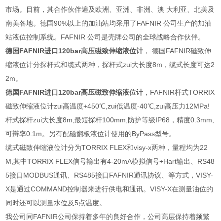
市场。目前，其合作伙伴遍及欧洲、亚洲、非洲、澳 大利亚、北美及
南美各地。德国90%以上的加油站均采用了FAFNIR 公司生产的加油
站液位控制系统。FAFNIR 公司是壳牌公司的全球战略合作伙伴。
德国FAFNIR进口120bar高压磁致伸缩液位计
， 德国FAFNIR磁致伸
缩液位计分探杆式和缆式两种，探杆式zui大长度8m，缆式长度可达2
2m。
德国FAFNIR进口120bar高压磁致伸缩液位计
，FAFNIR杆式TORRIX
磁致伸缩液位计zui高温度+450℃,zui低温度-40℃,zui高压力12MPa!
杆式探杆zui大长度8m,最短探杆100mm,防护等级IP68，精度0.3mm,
可辫率0.1m。另有配磁翻板液位计使用的ByPass型号。
缆式磁致伸缩液位计分为TORRIX FLEX和visy-x两种，量程均为22
M,其中TORRIX FLEX信号输出有4-20mA模拟信号+Hart输出、RS48
5接口MODBUS通讯、RS485接口FAFNIR通讯协议、等方式，VISY-
X是通过COMMAND控制器来进行供电和通讯。VISY-X在测量油位的
同时还可以测量水位及5点温度。
我公司同FAFNIR公司保持着多年的良好合作，公司高层保持着频繁