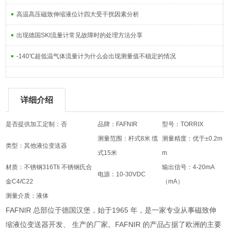
高温高压磁致伸缩液位计四大受干扰因素分析
出现德国SKI流量计常见故障时的处理方法分享
-140℃超低温气体流量计为什么会出现测量值不稳定的情况
详细介绍
是否提供加工定制：否
品牌：FAFNIR
型号：TORRIX
测量范围：杆式8米 缆
测量精度：优于±0.2m
类型：其他液位变送器
式15米
m
材质：不锈钢316TIi 不锈钢氏合
输出信号：4-20mA
电源：10-30VDC
金C4/C22
（mA）
测量介质：液体
FAFNIR 总部位于德国汉堡，始于1965 年，是一家专业从事磁致伸
缩液位变送器开发、 生产的厂家。FAFNIR 的产品占据了欧洲的主要