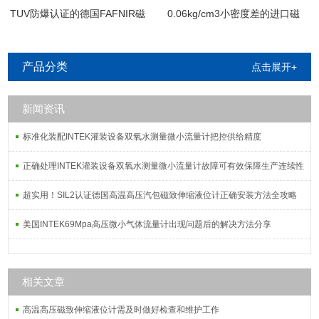
TUV防爆认证的德国FAFNIR磁
0.06kg/cm3小密度差的进口磁
致伸缩液位计
致伸缩界位计
产品分类
点击展开+
新闻资讯
标准化装配INTEK灌装设备双氧水测量微小流量计把控供给精度
正确处理INTEK灌装设备双氧水测量微小流量计故障可有效保障生产连续性
超实用！SIL2认证德国高温高压汽包磁致伸缩液位计正确安装方法全攻略
美国INTEK69Mpa高压微小气体流量计出现问题后的解决方法分享
相关文章
高温高压磁致伸缩液位计需及时做好检查和维护工作