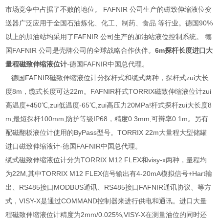
市场竞争中占据了不败的地位。 FAFNIR 公司生产的磁致伸缩液位变
送器广泛应用于全国石油炼化、化工、制药、食品 等行业。德国90%
以上的加油站均采用了FAFNIR 公司生产的加油站液位控制系统。 德
国FAFNIR 公司是壳牌公司的全球战略合作伙伴。
6m探杆长度进口大
量程磁致伸缩液位计
-德国FAFNIR中国总代理。
德国FAFNIR磁致伸缩液位计分探杆式和缆式两种，探杆式zui大长
度8m，缆式长度可达22m。FAFNIR杆式TORRIX磁致伸缩液位计zui
高温度+450℃,zui低温度-65℃,zui高压力20MPa!杆式探杆zui大长度8
m,最短探杆100mm,防护等级IP68，精度0.3mm,可辫率0.1m。另有
配磁翻板液位计使用的ByPass型号。TORRIX 22m大量程大型储罐
进口磁致伸缩液计-德国FAFNIR中国总代理。
缆式磁致伸缩液位计分为TORRIX M12 FLEX和visy-x两种，量程均
为22M,其中TORRIX M12 FLEX信号输出有4-20mA模拟信号+Hart输
出、RS485接口MODBUS通讯、RS485接口FAFNIR通讯协议、等方
式，VISY-X是通过COMMAND控制器来进行供电和通讯。进口大量
程磁致伸缩液位计精度为2mm/0.025%,VISY-X在测量油位的同时还