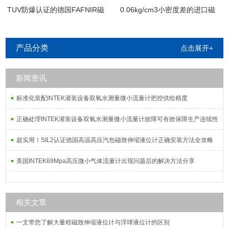
TUV防爆认证的德国FAFNIR磁
0.06kg/cm3小密度差的进口磁
致伸缩液位计
致伸缩界位计
产品分类
点击展开+
新闻资讯
标准化装配INTEK灌装设备双氧水测量微小流量计把控供给精度
正确处理INTEK灌装设备双氧水测量微小流量计故障可有效保障生产连续性
超实用！SIL2认证德国高温高压汽包磁致伸缩液位计正确安装方法全攻略
美国INTEK69Mpa高压微小气体流量计出现问题后的解决方法分享
相关文章
一文带您了解大量程磁致伸缩液位计与浮球液位计的区别