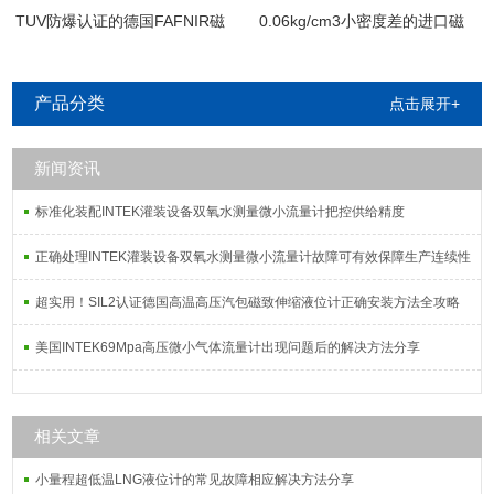
TUV防爆认证的德国FAFNIR磁
0.06kg/cm3小密度差的进口磁
致伸缩液位计
致伸缩界位计
产品分类
点击展开+
新闻资讯
标准化装配INTEK灌装设备双氧水测量微小流量计把控供给精度
正确处理INTEK灌装设备双氧水测量微小流量计故障可有效保障生产连续性
超实用！SIL2认证德国高温高压汽包磁致伸缩液位计正确安装方法全攻略
美国INTEK69Mpa高压微小气体流量计出现问题后的解决方法分享
相关文章
小量程超低温LNG液位计的常见故障相应解决方法分享