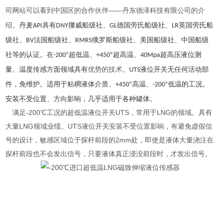
司网
可以看到中国区
的合作伙伴——丹东德泽科技有限公司的介
站
绍。
丹麦
具有
挪威船级社、
德国劳氏船级社、
英国劳氏船
API
DNY
GL
LR
级社、
法国船级社、
俄罗斯船级社、美国船级社、中国船级
BV
RMRS
社等的认证。在
°超低温、
°超高温、
超高压液位测
-200
+450
40Mpa
量、温度传感方面领域具有
优势
的技术。
液位开关无任何活动部
UTS
件，免维护。适用于粘稠液体介质、
°高温、
°低温的工况。
+450
-200
安装不受位置、方向影响，几乎适用于各种罐体。
满足-200℃工况的超低温液位开关UTS，常用于LNG的领域。具有
大量LNG领域业绩。UTS液位开关安装不受位置影响，有避免虚假信
号的设计，敏感区域位于探杆前段的2mm处，即使是液体大量浇注在
探杆前段也不会发出信号，只要液体真正浸没前段时，才发出信号。