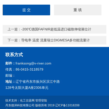
上一篇：
-200℃德国FAFNIR超低温进口磁致伸缩液位计
下一篇：
导电率 温度 流量瑞士DIGMESA多功能流量计
联系方式
邮件：
franksong@v-river.com
传真：86-0415-3118579
邮编：
地址：
辽宁省丹东市振兴区滨江中路
128号太阳大厦A座2306单元
技术支持：
化工仪器网
管理登陆
丹东德泽科技有限公司
版权所有 2019
辽ICP备11018208