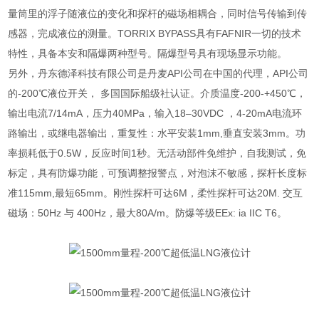
量筒里的浮子随液位的变化和探杆的磁场相耦合，同时信号传输到传
感器，完成液位的测量。TORRIX BYPASS具有FAFNIR一切的技术
特性，具备本安和隔爆两种型号。隔爆型号具有现场显示功能。
另外，丹东德泽科技有限公司是丹麦API公司在中国的代理，API公司
的-200℃液位开关， 多国国际船级社认证。介质温度-200-+450℃，
输出电流7/14mA，压力40MPa，输入18–30VDC ，4-20mA电流环
路输出，或继电器输出，重复性：水平安装1mm,垂直安装3mm。功
率损耗低于0.5W，反应时间1秒。无活动部件免维护，自我测试，免
标定，具有防爆功能，可预调整报警点，对泡沫不敏感，探杆长度标
准115mm,最短65mm。刚性探杆可达6M，柔性探杆可达20M. 交互
磁场：50Hz 与 400Hz，最大80A/m。防爆等级EEx: ia IIC T6。