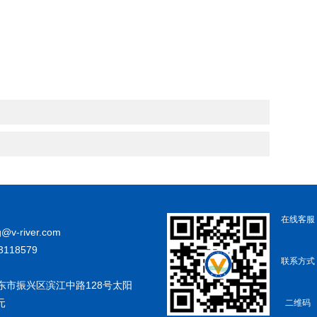
在线客服
g@v-river.com
3118579
联系方式
东市振兴区滨江中路128号太阳
元
二维码