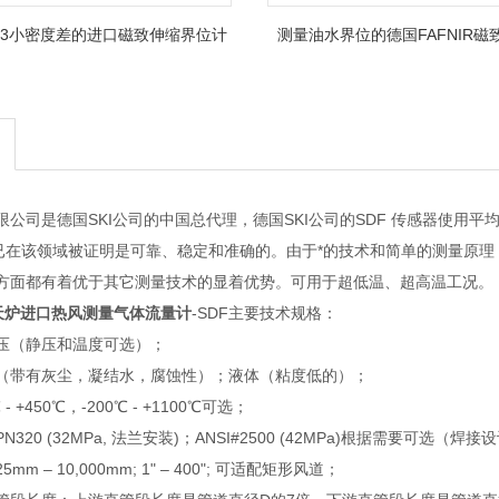
g/cm3小密度差的进口磁致伸缩界位计
测量油水界位的德国FAFNIR磁
计
限公司是德国SKI公司的中国总代理，德国SKI公司的SDF 传感器使用
它们已在该领域被证明是可靠、稳定和准确的。由于*的技术和简单的测量原
方面都有着优于其它测量技术的显着优势。可用于超低温、超高温工况。
冲天炉进口热风测量气体流量计
-SDF主要技术规格：
压（静压和温度可选）；
（带有灰尘，凝结水，腐蚀性）；液体（粘度低的）；
 +450℃，-200℃ - +1100℃可选；
320 (32MPa, 法兰安装)；ANSI#2500 (42MPa)根据需要可选（焊接
m – 10,000mm; 1" – 400"; 可适配矩形风道；