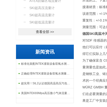
所需的上、下直
计
ATEX防爆区域流量计
接液材质：标准材质是1
SKI超高压流量计
误差范围：+/-
SKI超高温流量计
重复性：+/-0.
SKI超低温流量计
测量范围：可达1
查看全部 >>
德国SKI高温
对SDF 传感
他们可以应付（被
新闻资讯
得它们实际上几
为了确保富含 
标准化装配INTEK灌装设备双氧水测量微小流量计把控供给精度
量测量也是如此
正确处理INTEK灌装设备双氧水测量微小流量计故障可有效保障生产连续性
是钢铁工业、铸
术的一个经典应
超实用！SIL2认证德国高温高压汽包磁致伸缩液位计正确安装方法全攻略
WÜRZ GMBH
美国INTEK69Mpa高压微小气体流量计出现问题后的解决方法分享
们在必要测量的
果是工厂中安装