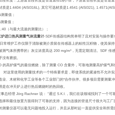
管段长度：上游直管段长度是管道直径D的7倍，下游直管段长度是管道直
.4404 (AISI316L), 其它可选材质是1.4541 (AISI321), 1.4571(AIS
1%测量值；
1%测量值；
:40（与最大流速的测量比）；
冲天炉进口热风测量气体流量计
-SDF传感器结构简单明了且对安装与操作
器的日常维护工作仅限于清除被测介质留在传感器上的粘性沉积物，使其保持
测气体所携带的）灰尘浓度高达 200 mg/m³，无需定期清洁。SDF
乎没有磨损。
CO 的高炉煤气的最佳燃烧，除了测量 CO 含量外，可靠地测量高炉煤
。 对这里使用的测量技术的一个特殊要求是，即使系统的紧凑性不允许实际
造业、木材和化学工业等各个工业部门的*合作伙伴。很多项目需要测量冲
用是在冲天炉上进行热后燃烧时的热回收。
 董事总经理 Jörg Rachner 说： “通过 S.K.I.，我们在该领域
选择和最佳放置方面得到了可靠的支持，因为连接的管道尺寸很大与工厂
的测量仪器可以毫无问题地投入运行，并且从那时起一直提供安全和所需