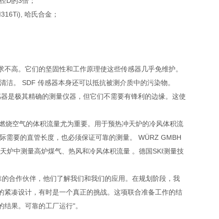
径D的3倍；
I316Ti), 哈氏合金；
要求不高。它们的坚固性和工作原理使这些传感器几乎免维护。
清洁。 SDF 传感器本身还可以抵抗被测介质中的污染物。
 传感器是极其精确的测量仪器，但它们不需要有锋利的边缘。这使
气和燃烧空气的体积流量尤为重要。用于预热冲天炉的冷风体积流
需要的直管长度，也必须保证可靠的测量。 WÜRZ GMBH
天炉中测量高炉煤气、热风和冷风体积流量 。德国SKI测量技
找到了一个可靠的合作伙伴，他们了解我们和我们的应用。在规划阶段，我
的紧凑设计，有时是一个真正的挑战。这项联合准备工作的结
的结果。可靠的工厂运行"。