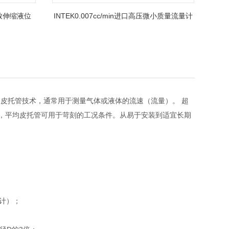
致伸缩液位
INTEK0.007cc/min进口高压微小质量流量计
平均皮托管技术，通常用于测量气体或液体的流速（流量）。 超
理，平均皮托管可用于苛刻的工况条件。从易于安装到适宜长期
设计）；