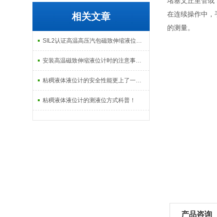
堵塞文丘里管或 
在连续操作中，
相关文章
的测量。
SIL2认证高温高压汽包磁致伸缩液位计中的“SIL2认证”是什么？
安装高温磁致伸缩液位计时的注意事项分享
粘稠液体液位计的安全性能更上了一层楼
粘稠液体液位计的测液位方式科普！
产品咨询