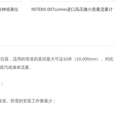
致伸缩液位
INTEK0.007cc/min进口高压微小质量流量计
量仪器，适用的管道的直径最大可达10米（10,000mm）。对此
干蒸汽或液体流量。
势：
改造。所需的安装工作量最少；