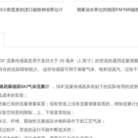
g/cm3小密度差的进口磁致伸缩界位计
测量油水界位的德国FAFNIR磁
计
SDF 流量传感器是用于直径大于 25 毫米（1 英寸）的管道的通用流量测
存在的实际限制很少。 这些传感器可用于测量气体、饱和湿蒸汽、过热
易燃易爆德国SKI气体流量计
，SDF流量传感器具有如下的实际有用的优
和低成本的安装；
要更换已有的流量测量装置；现有管道上没有流量测量装置的，增加流量计
的安装空间受到限制，上、下游直管段短；
有灰尘、纤维、腐蚀性元素或在水饱和条件下的工艺气体；
安装过程中，管道的运行不能中断或关闭；