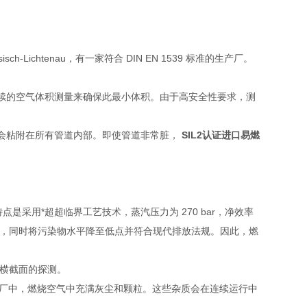
h-Lichtenau，有一家符合 DIN EN 1539 标准的生产厂。
续的空气体积测量来确保此最小体积。由于高安全性要求，测
会粘附在所有管道内部。即使管道非常脏，
SIL2认证进口易燃
的特点是采用*超超临界工艺技术，蒸汽压力为 270 bar，净效率
率，同时将污染物水平降至低点并符合现代排放法规。因此，燃
径横截面的探测。
煤电厂中，燃烧空气中充满灰尘和颗粒。这些杂质会在连续运行中