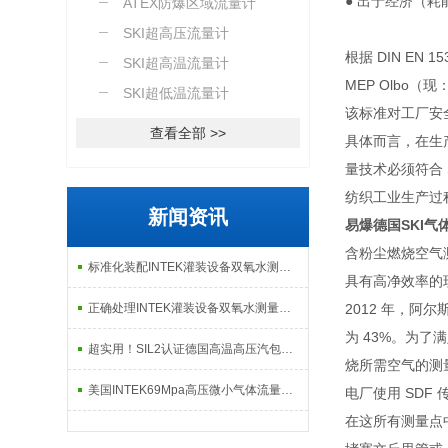
● 出于经济（
计
ATEX防爆区域流量计
SKI超高压流量计
根据 DIN E
SKI超高温流量计
MEP Olbo（现
SKI超低温流量计
该标准对工厂安
查看全部 >>
具体而言，在生
量技术必须符合 S
纺织工业生产过
新闻资讯
易爆德国SKI气
含粉尘燃烧空气
标准化装配INTEK灌装设备双氧水测量微小流量计把控供给精度
具有高净效率的
正确处理INTEK灌装设备双氧水测量微小流量计故障可有效保障生产连续性
2012 年，阿
为 43%。为
超实用！SIL2认证德国高温高压汽包磁致伸缩液位计正确安装方法全攻略
烧所需空气的测
美国INTEK69Mpa高压微小气体流量计出现问题后的解决方法分享
电厂使用 SDF
在这所有测量点