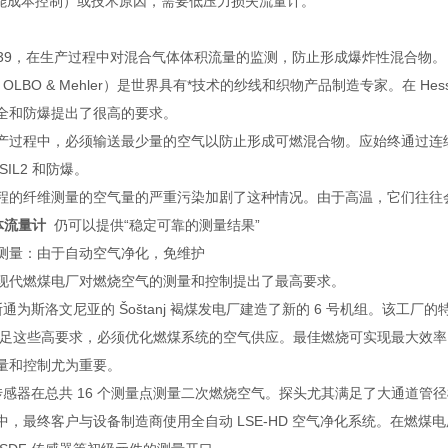
耗能成本控制）或技术原因，需要低压力损失流量计。
N 1539，在生产过程中对混合气体体积流量的监测，防止形成爆炸性混合物。
：OLBO & Mehler）是世界具有*技术的纱线和织物产品制造专家。在 Hessisc
全和防爆提出了很高的要求。
产过程中，必须输送最少量的空气以防止形成可燃混合物。应始终通过连
IL2 和防爆。
程的纤维测量的空气量的严重污染加剧了这种情况。由于高温，它们往往
体流量计
仍可以提供“稳定可靠的测量结果”
测量：由于自动空气净化，免维护
现代燃煤电厂对燃烧空气的测量和控制提出了最高要求。
尔斯通为斯洛文尼亚的 Šoštanj 褐煤发电厂建造了新的 6 号机组。该工厂
了满足这些高要求，必须优化燃煤系统的空气供应。最佳燃烧可实现最大效
量和控制尤为重要。
 传感器在总共 16 个测量点测量二次燃烧空气。探头尤其满足了大通道管
中，最终客户与设备制造商使用全自动 LSE-HD 空气净化系统。在燃