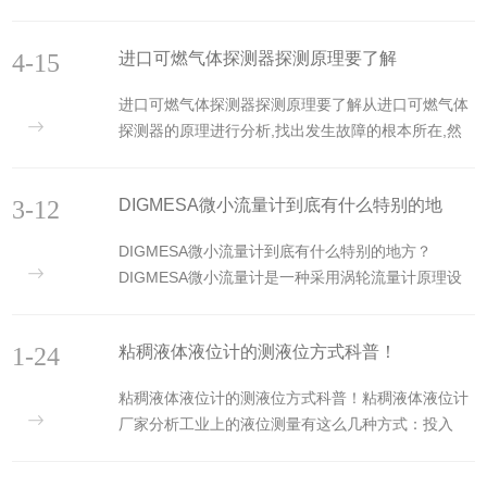
扫描技术，动态分析传感器在被介质低温中各种参
浮子内部有一组永磁钢，其磁场使磁致伸缩线沿轴向
数，自动刷新参考值并进行补偿。它能够适应各种低
磁化。两个磁场叠加处会产生一个扭转脉冲。...
4-15
进口可燃气体探测器探测原理要了解
温介质的液位测量，丝毫不受介电常数和温度变化的
影响，如在液氮、液氧、液氦、液氨、液态二氧化碳
进口可燃气体探测器探测原理要了解从进口可燃气体
中无须重新标定就可以投入使用而不影响精度，更重
探测器的原理进行分析,找出发生故障的根本所在,然
要的是温度变化、汽化干扰、挂料等等因素对该物位
后结合实际分析用户在使用过程中引起故障的原因,并
计也没有任何影响。它将各种液位参数的变化转换成
提出使用过程中如何减少故障的发生,从而提高使用者
标准电流信号、远传至操作控制室，供二次仪表或计
3-12
DIGMESA微小流量计到底有什么特别的地
的水平,可大大降低人为的故障的发生。进口可燃气体
算机装置进行集中显示、...
探测器的安装要求目前尚无统一规定。可燃气体探测
方？
DIGMESA微小流量计到底有什么特别的地方？
器运行过程中,会出现许多故障.此处所指故障是指可
DIGMESA微小流量计是一种采用涡轮流量计原理设
燃气体探测器运行过程不探测或探测出现误差的现象.
计专门测量微小流量的流量计，它具有*的精度，特别
可燃气体探测器出现故障如不及时发现,会使人们不能
是在高温和高压的条件下也是如此。电子脉冲发生器
及时发现火情而贻误灭火时机。可燃气体探测器出现
1-24
粘稠液体液位计的测液位方式科普！
也集成在流量计内，在长期连续工作的条件下也能保
故障除...
持±1%的精度和±0.25%的重复性。由于灵巧的结构
粘稠液体液位计的测液位方式科普！粘稠液体液位计
设计，在工作时不会形成沉淀，所以仪表的工作完成
厂家分析工业上的液位测量有这么几种方式：投入
是“洁净”的。因此，即使是极为苛刻的要求，如半导
式、超声波、雷达、压变式。每种形式都有各自的优
体集成电路和芯片的生产流程中使用的刻蚀剂，具有*
缺点,下面给大家分析下：1.超声波就是利用超声波发
的耐腐蚀性，并如有一个...