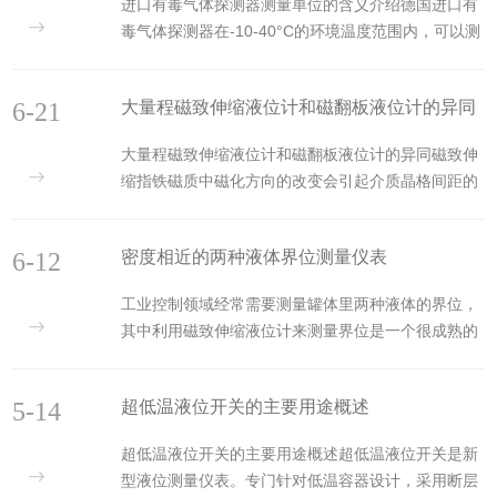
进口有毒气体探测器测量单位的含义介绍德国进口有
毒气体探测器在-10-40°C的环境温度范围内，可以测
量易爆混合空气中的有毒气体的浓度。本气体测量系
统具有CE认证和ATEX认证，可以在具有爆炸危险的
6-21
大量程磁致伸缩液位计和磁翻板液位计的异同
区域内使用。有毒气体探测器测量单位（LEL与
ppm）的相关解释：
大量程磁致伸缩液位计和磁翻板液位计的异同磁致伸
1.LEL（LowerExplosionLimited）是针对可燃气体而
缩指铁磁质中磁化方向的改变会引起介质晶格间距的
言的，指的是爆炸下限，即可燃气体在空气中遇明火
改变，从而使得铁磁质的长度和体积发生改变的现
爆炸的低浓度。很多可燃气体都是有毒性的，但是单
象。大量程磁致伸缩液位计是基于磁致伸缩原理设计
纯的浓度多少是不含发生燃烧或爆炸的，只有当它与
6-12
密度相近的两种液体界位测量仪表
制造的液位计，它由磁性浮子驱动的高精度、高分辨
混有氧气的...
率变送器。它的数据只显示在变送器上面，变送器
工业控制领域经常需要测量罐体里两种液体的界位，
（由发送器和感应器组成）是磁致伸缩式液位计发挥
其中利用磁致伸缩液位计来测量界位是一个很成熟的
作用必须构成的一个部件。大量程磁致伸缩液位计和
技术。德国fafnir公司的TORRIX磁致伸缩液位计可以
磁翻板液位计相同点：他们都是利用浮力原理和磁感
同时测量液位也可以测量界位。4-20mA、Hart、
应原理。二者的区别：磁翻板液位计具有就地指示的
5-14
超低温液位开关的主要用途概述
MODBUS多种信号输出方式。TORRIX主要依据磁致
功能，如果需要传送给DC...
伸缩测量原理工作。在探棒内部有一根磁致伸缩线，
超低温液位开关的主要用途概述超低温液位开关是新
借助微处理控制器的传感电路，沿磁致伸缩线发射电
型液位测量仪表。专门针对低温容器设计，采用断层
流脉冲，从而在磁致伸缩线周围产生一个环形磁场。