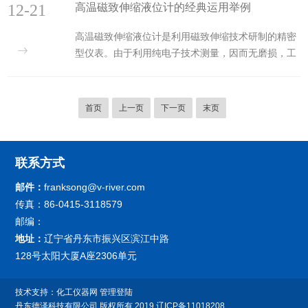
12-21
高温磁致伸缩液位计的经典运用举例
射接收的原理，测非接触的测量液体深度。超声波的
传播速度，在某个温度下是比较恒定的，在已知道速
高温磁致伸缩液位计是利用磁致伸缩技术研制的精密
度的情况下，只要计算出超声波的发出到接收时间，
型仪表。由于利用纯电子技术测量，因而无磨损，工
就可以计算出超声波探头到液面的距离。池深或罐高
作安全可靠，使用寿命长；测量精度不受容器形状和
是一定的，计算出液面到探头的距离，也就计算出液
容器内蒸汽等因素影响。广泛应用于工业流程、石油
面到池底或罐底的距离了，也就是液体的深度。其优
化工、制药、食品加工、水处理、加油站地下库存等
点是非接触式测量，...
首页
上一页
下一页
末页
领域中各种常压或有压储罐的液位、界面、温度等物
理量的监测、报警与控制。其对储罐的渗漏监测作
用，对环保及安全性有着重大意义。高温磁致伸缩液
联系方式
位计的经典运用举例：1.油品计量与监控原油储罐自
动计量与网上查询系统的重要构件即是可同时测量界
邮件：
franksong@v-river.com
面和高温磁致伸缩液位...
传真：86-0415-3118579
邮编：
地址：
辽宁省丹东市振兴区滨江中路
128号太阳大厦A座2306单元
技术支持：
化工仪器网
管理登陆
丹东德泽科技有限公司
版权所有 2019
辽ICP备11018208