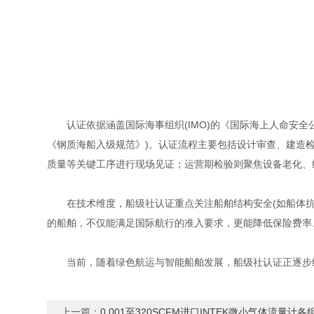
认证依据涵盖国际海事组织(IMO)的《国际海上人命安全公约》
《钢质海船入级规范》)。认证流程主要包括设计审查、建造检
质量等关键工序进行现场见证；运营期检验则聚焦设备老化、
在技术维度，船级社认证重点关注船舶结构安全(如船体抗屈曲
的船舶，不仅能满足国际航行的准入要求，更能降低保险费率、
当前，随着绿色航运与智能船舶发展，船级社认证正逐步纳
上一篇：
0.001至320SCFM进口INTEK微小气体流量计