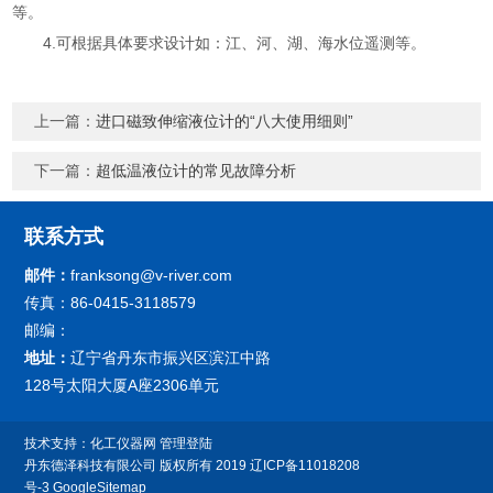
等。
4.可根据具体要求设计如：江、河、湖、海水位遥测等。
上一篇：
进口磁致伸缩液位计的“八大使用细则”
下一篇：
超低温液位计的常见故障分析
联系方式
邮件：
franksong@v-river.com
传真：86-0415-3118579
邮编：
地址：
辽宁省丹东市振兴区滨江中路
128号太阳大厦A座2306单元
技术支持：
化工仪器网
管理登陆
丹东德泽科技有限公司
版权所有 2019
辽ICP备11018208
号-3
GoogleSitemap