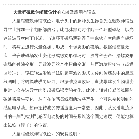
大量程磁致伸缩液位计
的安装及应用有话说
大量程磁致伸缩液位计电子头中的脉冲发生器首先在磁致伸缩波
导丝上施加一个电脉部信号，此电脉部同时伴随一个环型磁场，以光
速沿波导丝向下传递。当该环开磁场遇到浮子中磁铁产生的纵向磁场
时，将与之进行矢量叠加，形成一个螺旋形的磁场。根据维德曼效
应，当合成磁场发生变化形成螺旋形磁场时，波导丝会产生沿螺旋形
磁场的伸缩变形，导致波导丝产生扭曲变形，从而激发扭转波（或返
回脉冲）。该扭转波沿波导丝以超声波的形式回传到传感头中的感应
线圈时，将转换成横向应力。根据维拉里效应，当波导丝发生物理变
形时，会在波导丝内引起磁场强度的变化，此时，通过传感器线圈的
磁通将发生变化，从而在传感器线圈两端将产生一个可以被检测到的
感应电动势。超声扭转波的传播速度为一常数。因此，从发射电流脉
冲的一刻到检测到感应电动势的时间差乘以这个固定速度，便能地算
出磁铁（浮子）的位置。
大量程磁致伸缩液位计的安装说明：