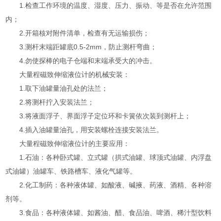
1.检查工作环境的温度、湿度、压力、振动、等是否在允许范围
内；
2.开箱核对附件清单，检查有无运输损伤；
3.测杆末端距罐底0.5-2mm，防止测杆弯曲；
4.勿使探棒的电子仓端和末端承受大的冲击。
大量程磁致伸缩液位计的机械安装：
1.取下油罐量油孔处的法兰；
2.将测杆拧入安装法兰；
3.将液面浮子、界面浮子定位环和卡簧依次装到测杆上；
4.插入油罐量油孔，用安装螺栓连接安装法兰。
大量程磁致伸缩液位计的主要应用：
1.石油：各种卧式罐、立式罐（拱式油罐、球顶式油罐、内浮盘
式油罐）油罐车、铁路槽车、液化气罐等。
2.化工制药：各种液体罐、如酸液、碱掖、药液、酒精、各种溶
剂等。
3.食品：各种液体罐、如酱油、醋、食品油、啤酒、稀汁型饮料