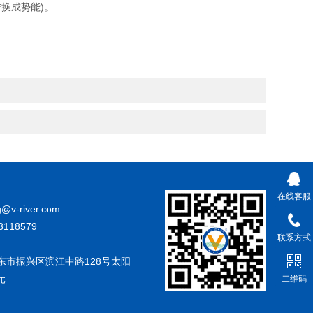
换成势能)。
在线客服
g@v-river.com
3118579
联系方式
东市振兴区滨江中路128号太阳
元
二维码