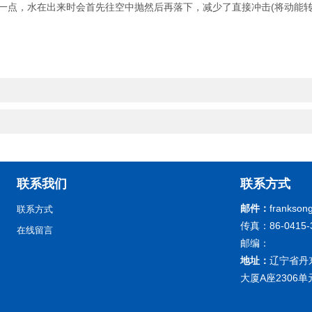
一点，水在出来时会首先往空中抛然后再落下，减少了直接冲击(将动能转
联系我们
联系方式
邮件：
frankson
联系方式
传真：86-0415-
在线留言
邮编：
地址：
辽宁省丹
大厦A座2306单