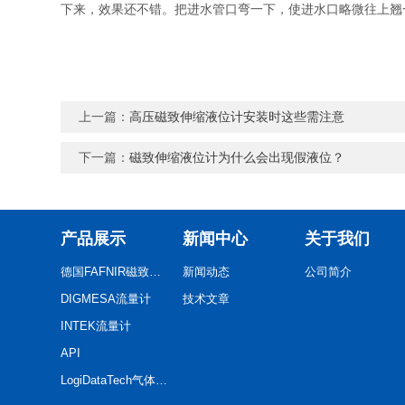
下来，效果还不错。把进水管口弯一下，使进水口略微往上翘
上一篇：
高压磁致伸缩液位计安装时这些需注意
下一篇：
磁致伸缩液位计为什么会出现假液位？
产品展示
新闻中心
关于我们
德国FAFNIR磁致伸缩液位计
新闻动态
公司简介
DIGMESA流量计
技术文章
INTEK流量计
API
LogiDataTech气体探测器