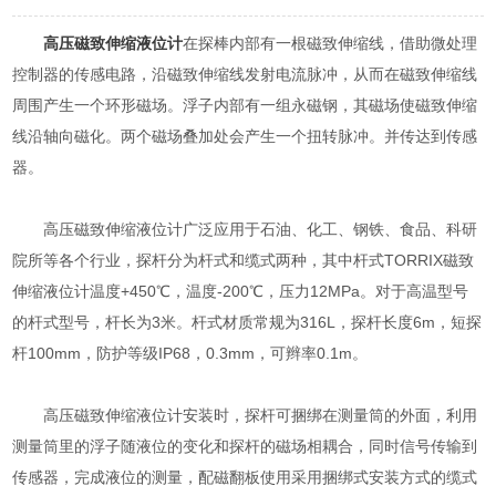
高压磁致伸缩液位计
在探棒内部有一根磁致伸缩线，借助微处理
控制器的传感电路，沿磁致伸缩线发射电流脉冲，从而在磁致伸缩线
周围产生一个环形磁场。浮子内部有一组永磁钢，其磁场使磁致伸缩
线沿轴向磁化。两个磁场叠加处会产生一个扭转脉冲。并传达到传感
器。
高压磁致伸缩液位计广泛应用于石油、化工、钢铁、食品、科研
院所等各个行业，探杆分为杆式和缆式两种，其中杆式TORRIX磁致
伸缩液位计温度+450℃，温度-200℃，压力12MPa。对于高温型号
的杆式型号，杆长为3米。杆式材质常规为316L，探杆长度6m，短探
杆100mm，防护等级IP68，0.3mm，可辫率0.1m。
高压磁致伸缩液位计安装时，探杆可捆绑在测量筒的外面，利用
测量筒里的浮子随液位的变化和探杆的磁场相耦合，同时信号传输到
传感器，完成液位的测量，配磁翻板使用采用捆绑式安装方式的缆式