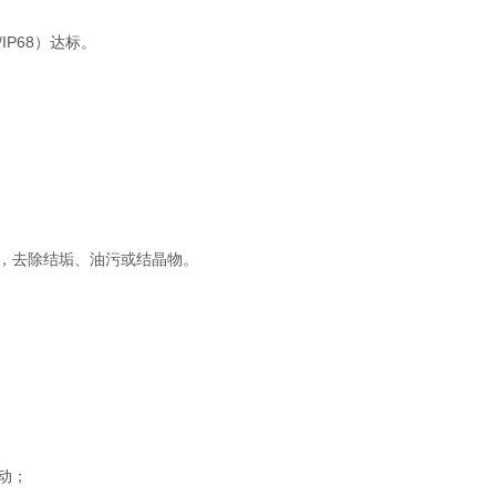
P68）达标。
，去除结垢、油污或结晶物。
动；