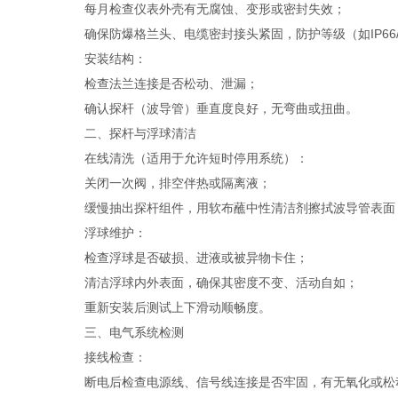
每月检查仪表外壳有无腐蚀、变形或密封失效；
确保防爆格兰头、电缆密封接头紧固，防护等级（如IP66/I
安装结构：
检查法兰连接是否松动、泄漏；
确认探杆（波导管）垂直度良好，无弯曲或扭曲。
二、探杆与浮球清洁
在线清洗（适用于允许短时停用系统）：
关闭一次阀，排空伴热或隔离液；
缓慢抽出探杆组件，用软布蘸中性清洁剂擦拭波导管表面
浮球维护：
检查浮球是否破损、进液或被异物卡住；
清洁浮球内外表面，确保其密度不变、活动自如；
重新安装后测试上下滑动顺畅度。
三、电气系统检测
接线检查：
断电后检查电源线、信号线连接是否牢固，有无氧化或松