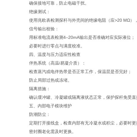
确保接地可靠，防止电磁干扰。
绝缘测试：
使用兆欧表检测探杆与外壳间的绝缘电阻（应>20 MΩ）
信号输出校验：
用标准电流表检测4–20mA输出是否准确对应实际液位；
必要时进行零点与满度校准。
四、温度与压力适应性检查
伴热系统（高温/易凝介质）：
检查蒸汽或电伴热带是否正常工作，保温层是否完好；
防止局部过热或冻堵。
隔离措施：
确认缓冲罐、冷凝罐或隔离液状态正常，保护探杆免受直
五、内部电子模块维护
防潮防尘：
定期打开接线盒，检查内部有无冷凝水或积尘，必要时更
密封圈老化需及时更换。