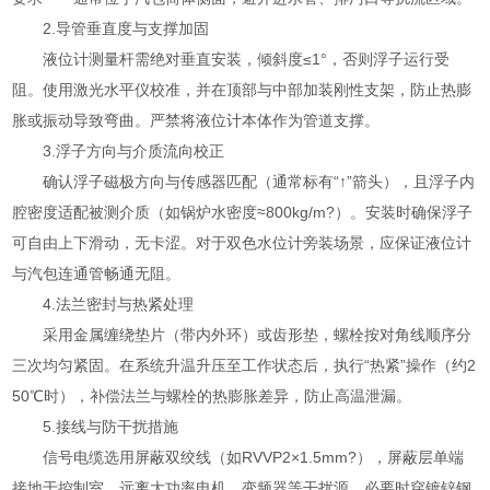
2.导管垂直度与支撑加固
液位计测量杆需绝对垂直安装，倾斜度≤1°，否则浮子运行受
阻。使用激光水平仪校准，并在顶部与中部加装刚性支架，防止热膨
胀或振动导致弯曲。严禁将液位计本体作为管道支撑。
3.浮子方向与介质流向校正
确认浮子磁极方向与传感器匹配（通常标有“↑”箭头），且浮子内
腔密度适配被测介质（如锅炉水密度≈800kg/m?）。安装时确保浮子
可自由上下滑动，无卡涩。对于双色水位计旁装场景，应保证液位计
与汽包连通管畅通无阻。
4.法兰密封与热紧处理
采用金属缠绕垫片（带内外环）或齿形垫，螺栓按对角线顺序分
三次均匀紧固。在系统升温升压至工作状态后，执行“热紧”操作（约2
50℃时），补偿法兰与螺栓的热膨胀差异，防止高温泄漏。
5.接线与防干扰措施
信号电缆选用屏蔽双绞线（如RVVP2×1.5mm?），屏蔽层单端
接地于控制室。远离大功率电机、变频器等干扰源，必要时穿镀锌钢