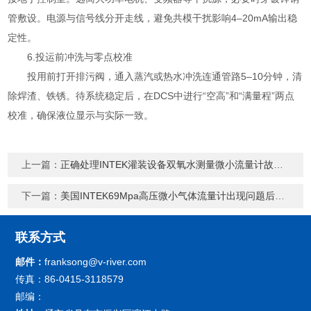
管敷设。电源与信号线分开走线，避免共模干扰影响4–20mA输出稳
定性。
6.投运前冲洗与零点校准
投用前打开排污阀，通入蒸汽或热水冲洗连通管路5–10分钟，清
除焊渣、铁锈。待系统稳定后，在DCS中进行“空高”和“满量程”两点
校准，确保液位显示与实际一致。
上一篇：
正确处理INTEK灌装设备双氧水测量微小流量计故障可有效保障生产连续性
下一篇：
美国INTEK69Mpa高压微小气体流量计出现问题后的解决方法分享
联系方式
邮件：
franksong@v-river.com
传真：86-0415-3118579
邮编：