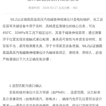
更新时间：2026-03-17 点击次数：482
SIL2认证德国高温高压汽包磁致伸缩液位计是电站锅炉、化工反
应器等关键设备中用于实时、高精度监测液位的核心仪表，可在
450℃、32MPa等工况下稳定运行。其基于磁致伸缩原理，通过测量
浮子位置实现非接触式液位检测，兼具高可靠性与本质安全特性。若
安装不当，易导致测量失真、浮子卡滞甚至设备泄漏。
SIL2认证德国
高温高压汽包磁致伸缩液位计
为确保装得正、测得准、用得久，必须
严格遵循以下六大正确安装步骤：
1.选型匹配与接口确认
安装前核对液位计压力等级（如PN40）、温度范围、法兰标准
及介质兼容性（如饱和蒸汽、除氧水）。确保汽包开孔位置符合设计
要求——通常位于汽包筒体侧面，避开进水管、排污口等扰流区域。