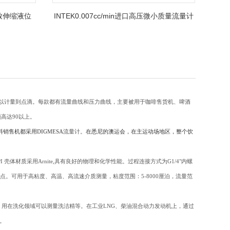
致伸缩液位
INTEK0.007cc/min进口高压微小质量流量计
计可以计量到点滴。每款都有流量曲线和压力曲线，主要被用于咖啡售货机、啤酒
高达90以上。
销售机都采用DIGMESA
流量计。
在悉尼的澳运会，在主运动场地区，整个饮
 壳体材质采用Arnite,具有良好的物理和化学性能。过程连接方式为G1/4"内螺
的特点。可用于高粘度、高温、高流速介质测量，粘度范围：5-8000厘泊，流量范
用在洗化领域可以测量洗洁精等。在工业LNG、柴油混合动力发动机上，通过
。