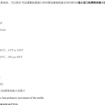
量曲线。可以看到
可以测量
粘度值5-8000厘泊液体的
瑞士DIGMESA
瑞士进口粘稠液体微小
GF
l/min
5°C，14°F to 149°F
0°C，290 psi /68°F
纹
DC
 no fast-pulsatory movement of the media
速的脉冲式流动。