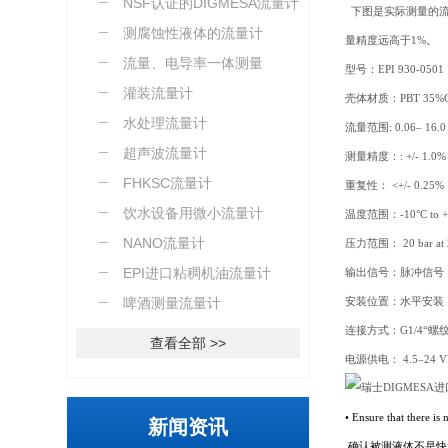
NSF认证的DIGMESA流量计
下图是实际测量的流
测腐蚀性液体的流量计
量精度远高于1%。
流量、电导率一体测量
型号：EPI 930-0501
灌装流量计
壳体材质：PBT 35%
水处理流量计
流量范围: 0.06– 16.0 
超声波流量计
测量精度：: +/- 1.0%
FHKSC流量计
重复性： <+/- 0.25%
饮水设备用微小流量计
温度范围：-10°C to +6
NANO流量计
压力范围： 20 bar at 2
EPI进口粘稠机油流量计
输出信号：脉冲信号
啤酒测量流量计
安装位置：水平安装
连接方式：G1/4“螺
查看全部 >>
电源供电： 4.5–24 V
• Ensure that there is
新闻资讯
确认被测液体不是快