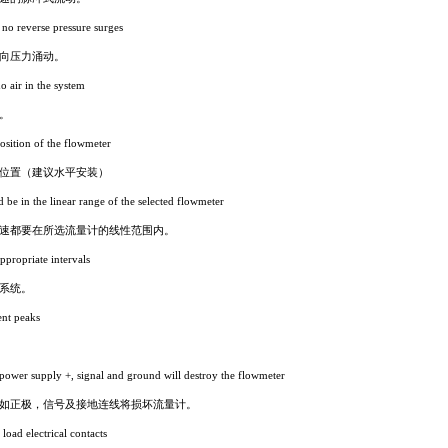
e no reverse pressure surges
向压力涌动。
no air in the system
。
osition of the flowmeter
位置（建议水平安装）
 be in the linear range of the selected flowmeter
速都要在所选流量计的线性范围内。
appropriate intervals
系统。
rent peaks
f power supply +, signal and ground will destroy the flowmeter
如正极，信号及接地连线将损坏流量计。
load electrical contacts