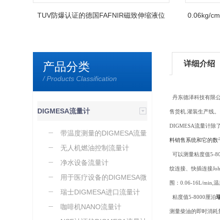
TUV防爆认证的德国FAFNIR磁致伸缩液位
0.06k
计
详细介绍
产品分类
/ Products Classification
丹东德泽科技有限公
DIGMESA流量计
售货机.灌装生产线
DIGMESA流量
带温度测量的DIGMESA流量
料销售系统和它的数
计
无人机燃油控制流量计
可以测量粘度值5-80
净水设备流量计
纹连接、快插连接Jo
用于医疗设备的DIGMESA微
围：0.06-16L/mi
小流量计
瑞士DIGMESA进口流量计
粘度值5-8000厘泊
咖啡机NANO流量计
测量柴油的即时消耗