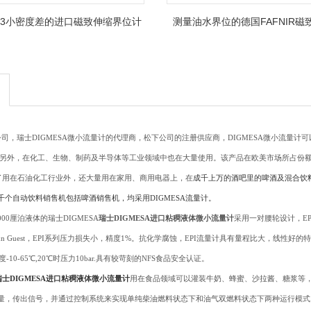
g/cm3小密度差的进口磁致伸缩界位计
测量油水界位的德国FAFNIR磁
计
司，瑞士DIGMESA微小流量计的代理商，松下公司的注册供应商，DIGMESA微小流量
。另外，在化工、生物、制药及半导体等工业领域中也在大量使用。该产品在欧美市场所占份额
计除了用在石油化工行业外，还大量用在家用、商用电器上，在
成千上万的酒吧里的啤酒及混合饮料
千个自动饮料销售机包括啤酒销售机，均采用DIGMESA流量计。
00厘泊液体的瑞士DIGMESA
瑞士DIGMESA进口粘稠液体微小流量计
采用一对腰轮设计，EPI
hn Guest，EPI系列压力损失小，精度1%。抗化学腐蚀，EPI流量计具有量程比大，线性好
n,温度-10-65℃,20℃时压力10bar.具有较苛刻的NFS食品安全认证。
瑞士DIGMESA进口粘稠液体微小流量计
用在食品领域可以灌装牛奶、蜂蜜、沙拉酱、糖浆等，
量，传出信号，并通过控制系统来实现单纯柴油燃料状态下和油气双燃料状态下两种运行模式