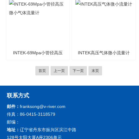
INTEK-69Mpa小管径高压
INTEK高压气体微小流量计
微小气体流量计
首页
上一页
下一页
末页
联系方式
邮件：
franksong@v-river.com
传真：86-0415-3118579
邮编：
地址：
辽宁省丹东市振兴区滨江中路
128号太阳大厦A座2306单元